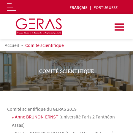
FRANÇAIS
PORTUGUESE
Logo
Aller au contenu principal
FIL D'ARIANE
Accueil
Comité scientifique
COMITÉ SCIENTIFIQUE
Comité scientifique du GERAS 2019
Contenu
Texte
Anne BRUNON-ERNST
(université Paris 2 Panthéon-
Assas)