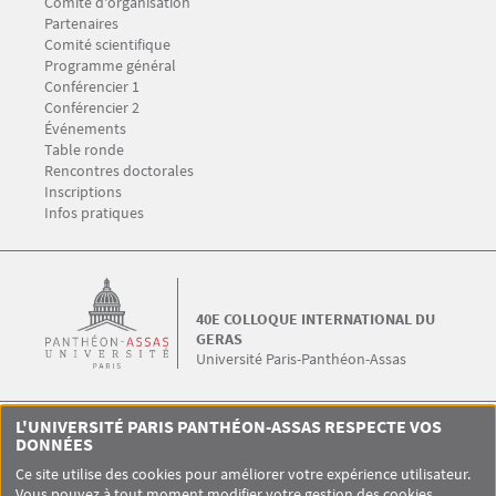
Menu Footer GERAS 1
Comité d'organisation
Partenaires
Comité scientifique
Menu Footer GERAS 2
Programme général
Conférencier 1
Conférencier 2
Événements
Table ronde
Menu Footer GERAS 3
Rencontres doctorales
Inscriptions
Infos pratiques
40E COLLOQUE INTERNATIONAL DU
GERAS
Université Paris-Panthéon-Assas
L'UNIVERSITÉ PARIS PANTHÉON-ASSAS RESPECTE VOS
21-23 mars 2019
DONNÉES
40e colloque international du GERAS
Université Paris-Panthéon-Assas
Ce site utilise des cookies pour améliorer votre expérience utilisateur.
Vous pouvez à tout moment modifier votre gestion des cookies.